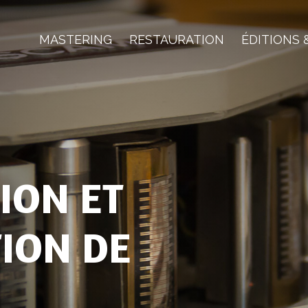
MASTERING
RESTAURATION
ÉDITIONS 
ION ET
ION DE