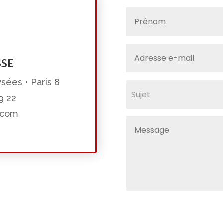
SSE
sées • Paris 8
9 22
i.com