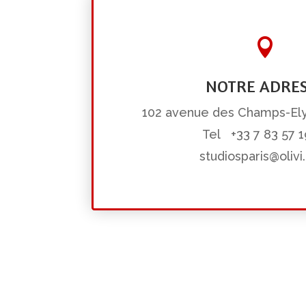

NOTRE ADRE
102 avenue des Champs-Ely
Tel +33 7
83 57 1
studiosparis@oliv